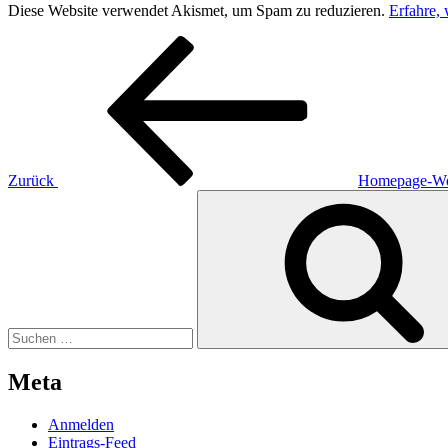
Diese Website verwendet Akismet, um Spam zu reduzieren.
Erfahre,
Beitragsnavigation
Vorheriger
Beitrag
Zurück
Homepage-We
Suchen
nach:
Meta
Anmelden
Eintrags-Feed