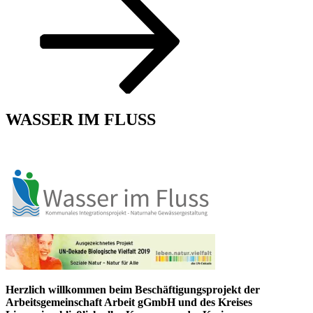
unten
zum
Inhalt
scrollen
WASSER IM FLUSS
Herzlich willkommen beim Beschäftigungsprojekt der
Arbeitsgemeinschaft Arbeit gGmbH und des Kreises