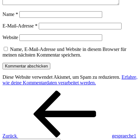
Name
*
E-Mail-Adresse
*
Website
Name, E-Mail-Adresse und Website in diesem Browser für
meinen nächsten Kommentar speichern.
Diese Website verwendet Akismet, um Spam zu reduzieren.
Erfahre,
wie deine Kommentardaten verarbeitet werden.
Beitragsnavigation
Vorheriger
Beitrag
Zurück
gespraeche1