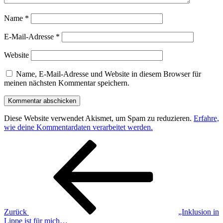
Name
*
E-Mail-Adresse
*
Website
Name, E-Mail-Adresse und Website in diesem Browser für
meinen nächsten Kommentar speichern.
Diese Website verwendet Akismet, um Spam zu reduzieren.
Erfahre,
wie deine Kommentardaten verarbeitet werden.
Beitragsnavigation
Vorheriger
Beitrag
Zurück
„Inklusion in
Lippe ist für mich…