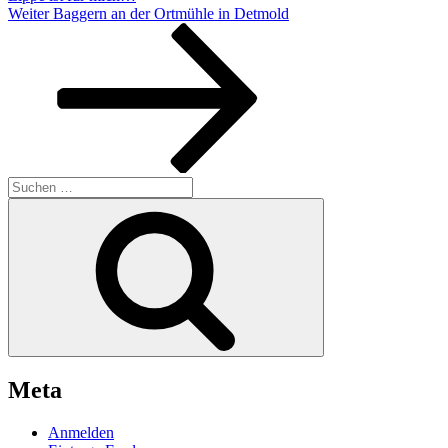
Nächster
Weiter
Baggern an der Ortmühle in Detmold
Beitrag
Suchen
nach:
Suchen
Meta
Anmelden